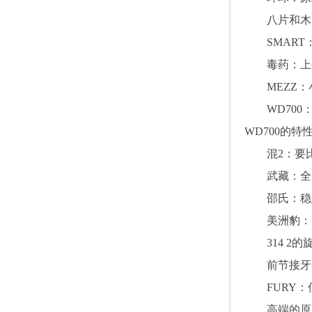
八片和木
SMART
毒药：上
MEZZ
：
WD700
WD700的
混2：要
武藏：全
邵氏：稳
美洲豹：
314 2
的
前节接牙
FURY
：
高端的原