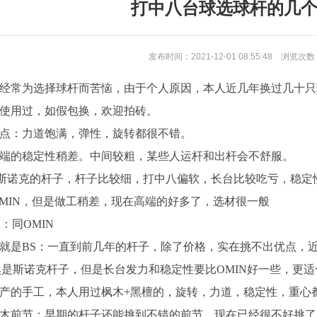
打中八台球选球杆的几
发布时间：2021-12-01 08:55:48
浏览次数
经常为选择球杆而苦恼，由于个人原因，本人近几年换过几十只
使用过，如假包换，欢迎拍砖。
点：力道饱满，弹性，旋转都很不错。
端的稳定性稍差。中间较粗，某些人运杆和出杆会不舒服。
斯诺克的杆子，杆子比较细，打中八偏软，长台比较吃亏，稳定
MIN，但是做工稍差，现在高端的好多了，选材很一般
R
：同OMIN
就是BS：一直到前几年的杆子，除了价格，实在挑不出优点，
然是斯诺克杆子，但是长台发力和稳定性要比OMIN好一些，更适
产的手工，本人用过枫木+黑檀的，旋转，力道，稳定性，重心
木前节：早期的杆子还能挑到不错的前节，现在已经很不好挑了