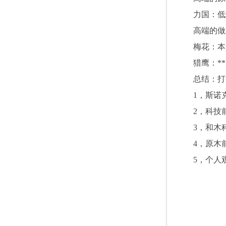
力国：低
高端的做
梅花：本
猎鹰：*
总结：打
1
，斯诺
2
，科技
3
，和木
4
，原木
5
，个人