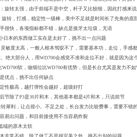
：旋转太强，由于前端不是中空，杆子又比较细，因此打感来说
：旋转，打感，稳定性一级棒，美中不足就是时间长了先角的底
手很快，各项指标都不错，缺点是接牙太垃圾，无语
小日本的东西做工实在是太好了，挑不出一点问题
：灵敏度太高，一般人根本驾驭不了，需要基本功，走位，手感
特性。绝大部分人，用WD700会感觉不准和走位不好，就是因为
比WD700软，做细位比WD700有优势，但是长台尤其是发力不如W
是优点，挑不出任何缺点
定性极高，越打弹性会越好，超级好打
后节除了P3是30片和木，其他基本都是4片和木，只说前节
旋转犀利，让点很小。不足之处，长台发力比较费事，需要不错的基
容易出问题，和目前接使用不当容易炸裂
低端的原木太软
木非常不错，除了做工不是很完美之外，挑不出别的问题